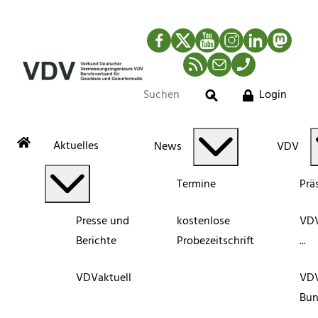
Facebook
Twitter
YouTube
Instagram
LinkedIn
Mastod
RSS-Newsfeed
Mail
Telefon
Login
Suche
Aktuelles
News
VDV
Termine
Prä
Presse und
kostenlose
VDV
Berichte
Probezeitschrift
...
VDVaktuell
VD
Bun