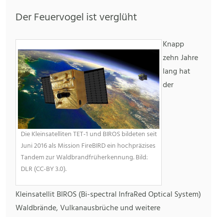
Der Feuervogel ist verglüht
Knapp
zehn Jahre
lang hat
der
Die Kleinsatelliten TET-1 und BIROS bildeten seit
Juni 2016 als Mission FireBIRD ein hochpräzises
Tandem zur Waldbrandfrüherkennung. Bild:
DLR (CC-BY 3.0).
Kleinsatellit BIROS (Bi-spectral InfraRed Optical System)
Waldbrände, Vulkanausbrüche und weitere