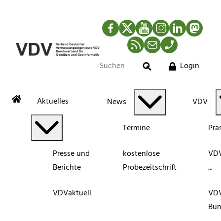
Facebook
Twitter
YouTube
Instagram
LinkedIn
Mastod
RSS-Newsfeed
Mail
Telefon
Login
Suche
Aktuelles
News
VDV
Termine
Prä
Presse und
kostenlose
VDV
Berichte
Probezeitschrift
...
VDVaktuell
VD
Bun