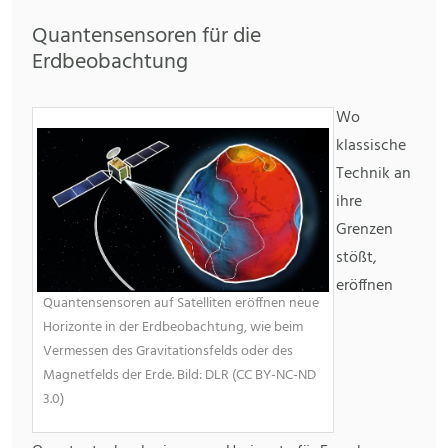
Quantensensoren für die
Erdbeobachtung
Wo
klassische
Technik an
ihre
Grenzen
stößt,
eröffnen
Quantensensoren auf Satelliten eröffnen neue
Horizonte in der Erdbeobachtung, wie beim
Vermessen des Gravitationsfelds oder des
Magnetfelds der Erde. Bild: DLR (CC BY-NC-ND
3.0)