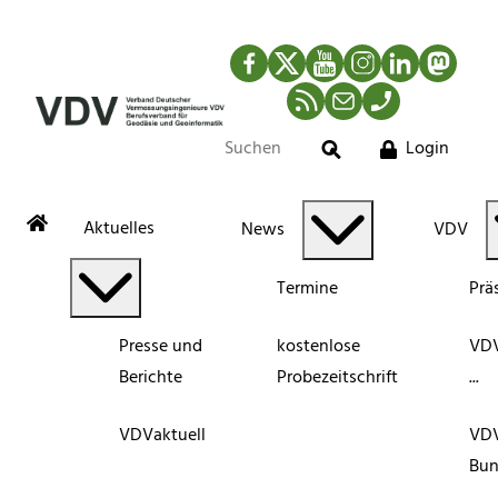
Facebook
Twitter
YouTube
Instagram
LinkedIn
Mastod
RSS-Newsfeed
Mail
Telefon
Login
Suche
Aktuelles
News
VDV
Termine
Prä
Presse und
kostenlose
VDV
Berichte
Probezeitschrift
...
VDVaktuell
VD
Bun