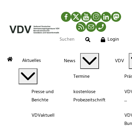
Facebook
Twitter
YouTube
Instagram
LinkedIn
Mastod
RSS-Newsfeed
Mail
Telefon
Login
Suche
Aktuelles
News
VDV
Termine
Prä
Presse und
kostenlose
VDV
Berichte
Probezeitschrift
...
VDVaktuell
VD
Bun