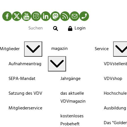
Facebook
Twitter
YouTube
Instagram
LinkedIn
Mastodon
RSS-Newsfeed
Mail
Telefon
Login
Suche
magazin
Mitglieder
Service
Aufnahmeantrag
VDVstellen
SEPA-Mandat
Jahrgänge
VDVshop
Satzung des VDV
das aktuelle
Hochschule
VDVmagazin
Mitgliederservice
Ausbildung
kostenloses
Das "Golde
Probeheft