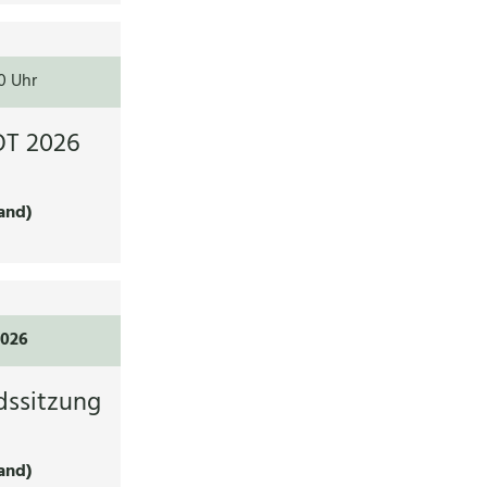
0 Uhr
T 2026
and)
2026
dssitzung
and)