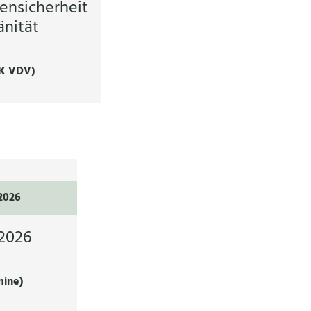
ensicherheit
nität
K VDV)
.2026
2026
mine)