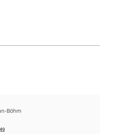
ann-Böhm
849