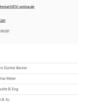
hm(at)VDV-online.de
6281
896281
ans Günter Becker
othar Meier
ulte B. Eng.
 B. Sc.