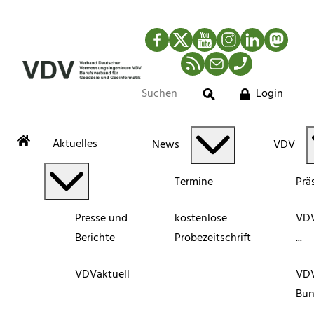
Facebook
Twitter
YouTube
Instagram
LinkedIn
Mastod
RSS-Newsfeed
Mail
Telefon
Login
Suche
Aktuelles
News
VDV
Termine
Prä
Presse und
kostenlose
VDV
Berichte
Probezeitschrift
...
VDVaktuell
VD
Bun