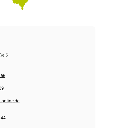
ße 6
 66
09
online.de
 44