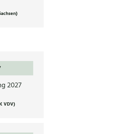
Sachsen)
7
ng 2027
K VDV)