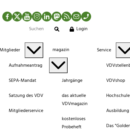
Facebook
Twitter
YouTube
Instagram
LinkedIn
Mastodon
RSS-Newsfeed
Mail
Telefon
Login
Suche
magazin
Mitglieder
Service
Aufnahmeantrag
VDVstellen
SEPA-Mandat
Jahrgänge
VDVshop
Satzung des VDV
das aktuelle
Hochschule
VDVmagazin
Mitgliederservice
Ausbildung
kostenloses
Das "Golde
Probeheft