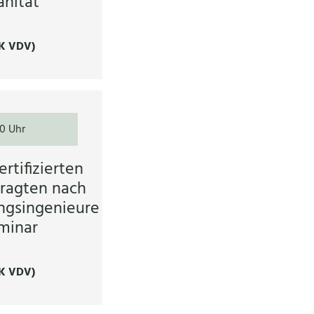
nität
K VDV)
00 Uhr
rtifizierten
ragten nach
ngsingenieure
minar
K VDV)