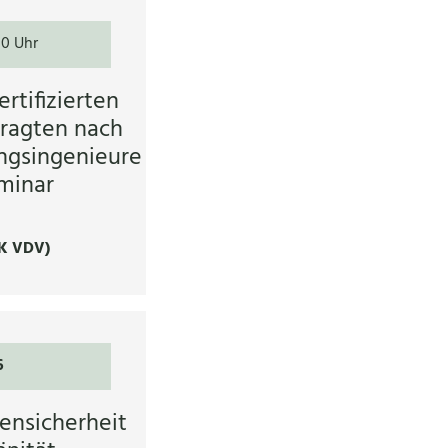
00 Uhr
rtifizierten
ragten nach
ngsingenieure
minar
K VDV)
6
ensicherheit