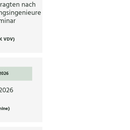
ragten nach
ngsingenieure
minar
K VDV)
.2026
2026
mine)