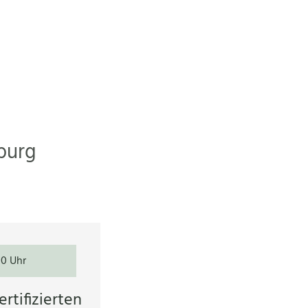
burg
00 Uhr
rtifizierten