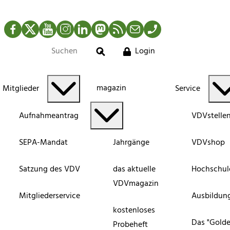
Facebook
Twitter
YouTube
Instagram
LinkedIn
Mastodon
RSS-Newsfeed
Mail
Telefon
Login
Suche
magazin
Mitglieder
Service
Aufnahmeantrag
VDVstelle
SEPA-Mandat
Jahrgänge
VDVshop
Satzung des VDV
das aktuelle
Hochschul
VDVmagazin
Mitgliederservice
Ausbildun
kostenloses
Das "Gold
Probeheft