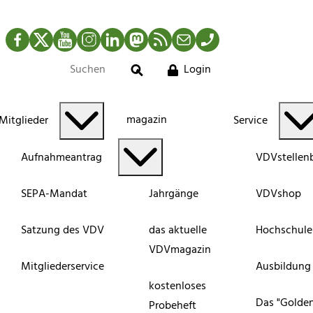
Facebook
Twitter
YouTube
Instagram
LinkedIn
Mastodon
RSS-Newsfeed
Mail
Telefon
Login
Suche
magazin
Mitglieder
Service
Aufnahmeantrag
VDVstellen
SEPA-Mandat
Jahrgänge
VDVshop
Satzung des VDV
das aktuelle
Hochschule
VDVmagazin
Mitgliederservice
Ausbildung
kostenloses
Das "Golde
Probeheft