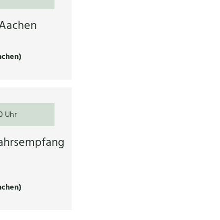
 Aachen
achen)
0 Uhr
jahrsempfang
achen)