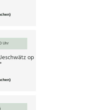
achen)
0 Uhr
"Jeschwätz op
"
achen)
6