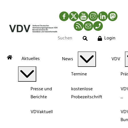
Facebook
Twitter
YouTube
Instagram
LinkedIn
Mastod
RSS-Newsfeed
Mail
Telefon
Login
Suche
Aktuelles
News
VDV
Termine
Prä
Presse und
kostenlose
VDV
Berichte
Probezeitschrift
...
VDVaktuell
VD
Bun