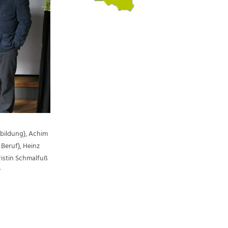
rbildung), Achim
Beruf), Heinz
ristin Schmalfuß
r