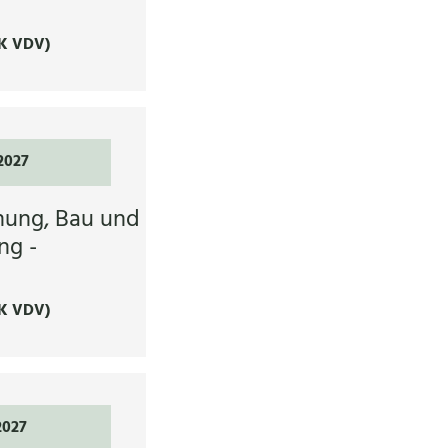
K VDV)
2027
nung, Bau und
ng -
K VDV)
2027