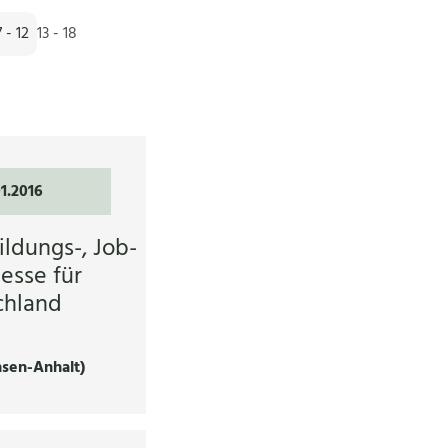
7 - 12
13 - 18
01.2016
ildungs-, Job-
esse für
chland
sen-Anhalt)