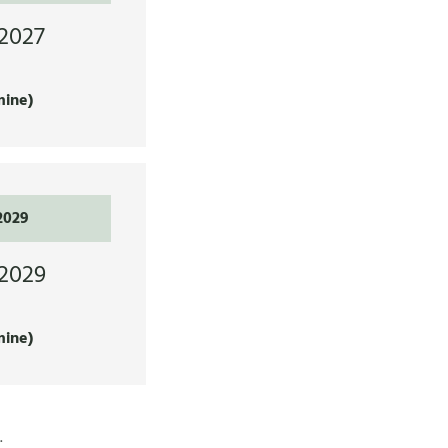
2027
mine)
2029
2029
mine)
.