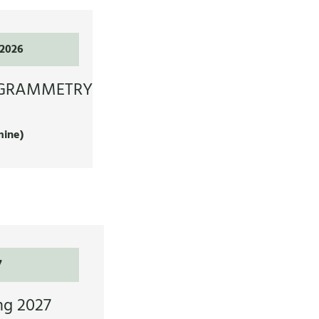
.2026
OGRAMMETRY
mine)
7
ng 2027