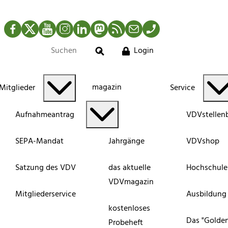
Facebook
Twitter
YouTube
Instagram
LinkedIn
Mastodon
RSS-Newsfeed
Mail
Telefon
Login
Suche
magazin
Mitglieder
Service
Aufnahmeantrag
VDVstellen
SEPA-Mandat
Jahrgänge
VDVshop
Satzung des VDV
das aktuelle
Hochschule
VDVmagazin
Mitgliederservice
Ausbildung
kostenloses
Das "Golde
Probeheft